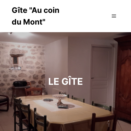
Gîte "Au coin
du Mont"
Main m
LE GÎTE